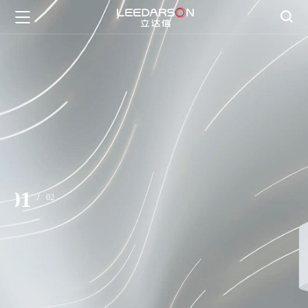

首页
关注我们

智慧生活
一灯一世界

智慧管理
top1体育 - 专业体育赛事直播与资讯平台集团
top1体育 - 专业体育赛事直播与资讯平台护眼
数字教育

创新科技
01
/
02
top1体育 - 专业体育赛事直播与资讯平台官方招聘
研发创新

关于top1体育 - 专业体育赛事直播与资讯平台
公司介绍

新闻资讯
top1体育 - 专业体育赛事直播与资讯平台泉水慈善基金会
联系我们
文化理念