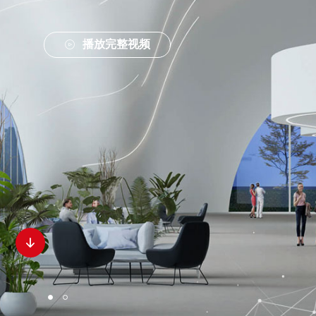
公司动态
地址：厦门市湖里区枋湖北二路1511-1515号

公司实力
服务支持
邮编：361006
媒体报道
播放完整视频

top1体育 - 专业体育赛事直播与资讯平台护眼
社会责任
电话：0592-3699999
服务政策

投资者关系
热线：400-006-6611
联系我们
邮箱：ileedarson@leedarson.com（品牌招商）
行情动态
top1体育 - 专业体育赛事直播与资讯平台一灯一世界

人才招聘
公司公告
人才理念

公司治理
了解更多
top1体育 - 专业体育赛事直播与资讯平台
信息公开及投资者保护
新闻资讯
人才招聘
了解更多
关于参评第二届“福建慈善奖”的公示
旗下品牌
互动交流
公司动态
人才理念

媒体报道
联系方式
法律声明

Copyright © 2020 LEEDARSON IoT All Right Reserved.
法律声明
|